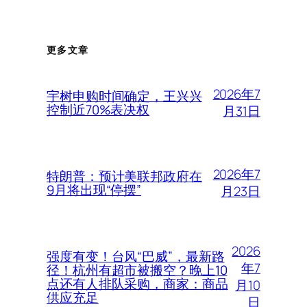
更多文章
2026年7
宇树申购时间确定，王兴兴
控制近70%表决权
月31日
2026年7
特朗普：预计美联邦政府在
9月将出现“停摆”
月23日
2026
强度有变！台风“巴威”，最新路
年7
径！杭州有超市被搬空？晚上10
点还有人排队采购，商家：商品
月10
供应充足
日