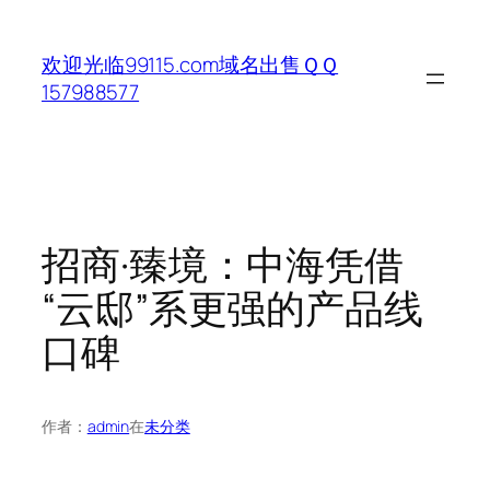
跳
至
欢迎光临99115.com域名出售ＱＱ
内
157988577
容
招商·臻境：中海凭借
“云邸”系更强的产品线
口碑
作者：
admin
在
未分类