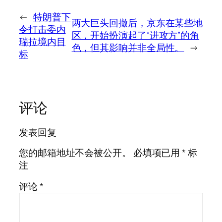
←
特朗普下
两大巨头回撤后，京东在某些地
令打击委内
区，开始扮演起了“进攻方”的角
瑞拉境内目
色，但其影响并非全局性。
→
标
评论
发表回复
您的邮箱地址不会被公开。
必填项已用
*
标
注
评论
*