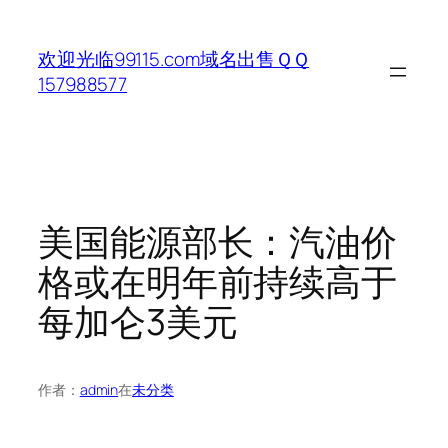
跳
至
欢迎光临99115.com域名出售ＱＱ
内
157988577
容
美国能源部长：汽油价
格或在明年前持续高于
每加仑3美元
作者：
admin
在
未分类