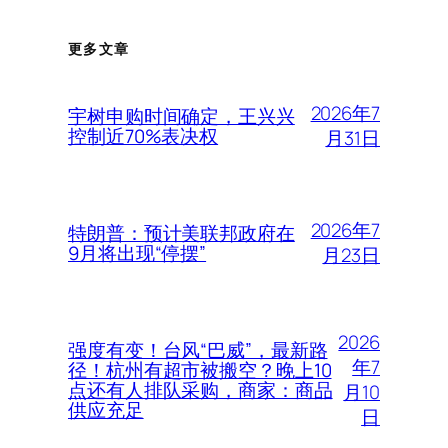
更多文章
2026年7
宇树申购时间确定，王兴兴
控制近70%表决权
月31日
2026年7
特朗普：预计美联邦政府在
9月将出现“停摆”
月23日
2026
强度有变！台风“巴威”，最新路
年7
径！杭州有超市被搬空？晚上10
点还有人排队采购，商家：商品
月10
供应充足
日